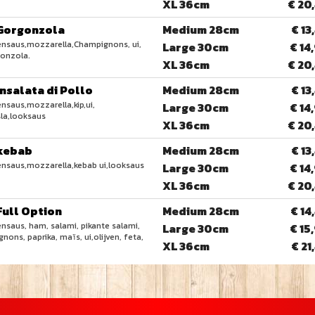
XL 36cm
€ 20
 Gorgonzola
Medium 28cm
€ 13
nsaus,mozzarella,Champignons, ui,
Large 30cm
€ 14
onzola.
XL 36cm
€ 20
Insalata di Pollo
Medium 28cm
€ 13
saus,mozzarella,kip,ui,​
Large 30cm
€ 14
sla,looksaus
XL 36cm
€ 20
 kebab
Medium 28cm
€ 13
nsaus,mozzarella,kebab ui,looksaus
Large 30cm
€ 14
XL 36cm
€ 20
Full Option
Medium 28cm
€ 14
saus, ham, salami, pikante salami,
Large 30cm
€ 15
ons, paprika, maïs, ui,olijven, feta, ​
XL 36cm
€ 21