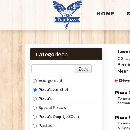
HOME
Leve
Categorieën
do. 0
Berei
Zoek
Meer
Pizz
Voorgerecht
Pizza's van chef
Pizza
Pizza's
​Tomate
parmah
Special Pizza's
Pizza's Zwijntje 30cm
Pizza 
Tomaten
Pasta's
olijven 