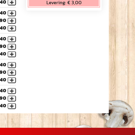
,40
Levering:
€ 3,00
,40
,90
,40
,40
,90
,40
,40
,90
,40
,40
,90
,40