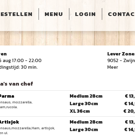
BESTELLEN
MENU
LOGIN
CONTAC
ren
Lever Zone
6 aug
17:00 - 22:00
9052 - Zwij
dingstijd: 30 min.
Meer
a's van chef
 Parma
Medium 28cm
€ 13
nsaus, mozzarella,
Large 30cm
€ 14
am,rucola.
XL 36cm
€ 20
Artisjok
Medium 28cm
€ 13
saus,mozzarella,Ham, artisjok,
Large 30cm
€ 14
en ui.