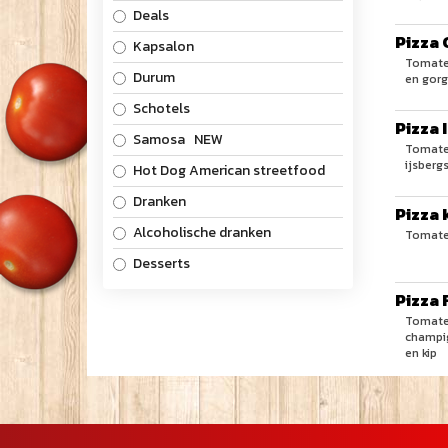
Deals
Pizza
Kapsalon
Tomate
Durum
en gorg
Schotels
Pizza 
Samosa NEW
Tomaten
ijsberg
Hot Dog American streetfood
Dranken
Pizza
Alcoholische dranken
Tomate
Desserts
Pizza 
Tomaten
champign
en kip