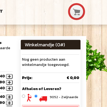
T
s
Winkelmandje (
0
#)
naarde
Nog geen producten aan
winkelmandje toegevoegd.
,40
Prijs:
€ 0,00
,90
,40
Afhalen of Leveren?
,40
9052 - Zwijnaarde
,90